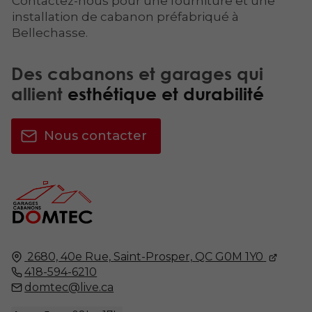
Contactez-nous pour une fourniture et une
installation de cabanon préfabriqué à
Bellechasse.
Des cabanons et garages qui
allient
esthétique et durabilité
Nous contacter
2680, 40e Rue,
Saint-Prosper,
QC G0M 1Y0
418-594-6210
domtec@live.ca