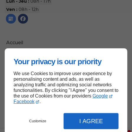
Lun - Jeu :
08h - 17h
Ven :
08h - 12h
Accueil
Nous contacter
Your privacy is our priority
Politique de confidentialité
Plan du site
We use Cookies to improve user experience by
personalising content and ads, as well as
analyzing traffic and optimizing social networks
functionalities. By clicking "I Agree" you consent to
the use of Cookies from our providers
Google
Haut de page
Facebook
.
I AGREE
Customize