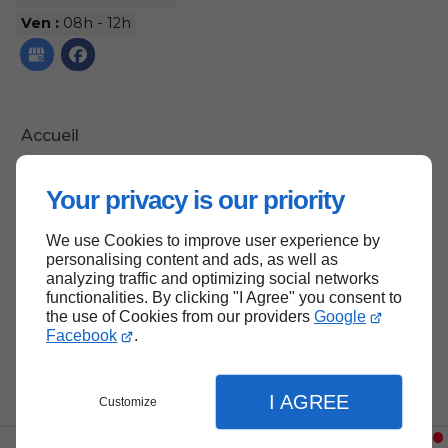
Ven :
08h - 12h
Accueil
Nous contacter
Your privacy is our priority
Politique de confidentialité
Plan du site
We use Cookies to improve user experience by
personalising content and ads, as well as
analyzing traffic and optimizing social networks
functionalities. By clicking "I Agree" you consent to
the use of Cookies from our providers
Google
Haut de page
Facebook
.
I AGREE
Customize